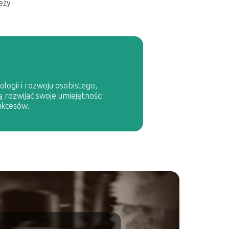
eży
logii i rozwoju osobistego,
ą rozwijać swoje umiejętności
ukcesów.