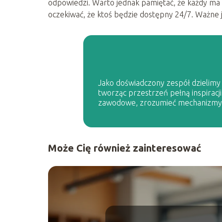
odpowiedzi. Warto jednak pamiętać, że każdy ma p
oczekiwać, że ktoś będzie dostępny 24/7. Ważne j
Jako doświadczony zespół dzielimy s
tworząc przestrzeń pełną inspiracji
zawodowe, zrozumieć mechanizmy p
Może Cię również zainteresować