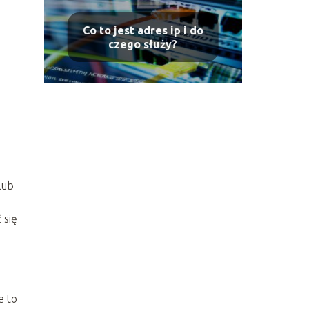
Co to jest adres ip i do
czego służy?
lub
 się
e to