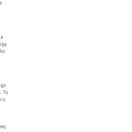
a
la
Mogą
ako
ego
. To
bry
wej