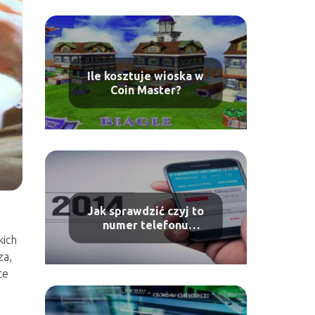
Ile kosztuje wioska w
Coin Master?
Jak sprawdzić czyj to
numer telefonu
komórkowego?
kich
za,
te