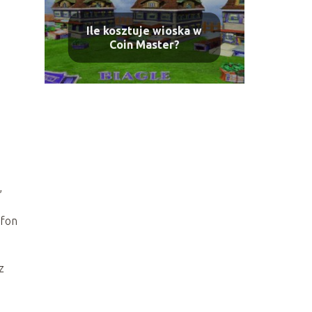
Ile kosztuje wioska w
Coin Master?
,
efon
z