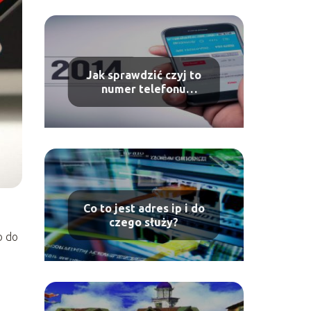
Jak sprawdzić czyj to
numer telefonu
komórkowego?
Co to jest adres ip i do
czego służy?
o do