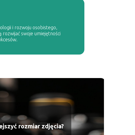
logii i rozwoju osobistego,
ą rozwijać swoje umiejętności
ukcesów.
ejszyć rozmiar zdjęcia?