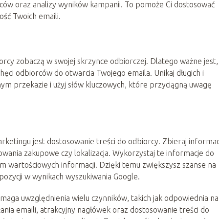
biorców oraz analizy wyników kampanii. To pomoże Ci dostosować
ość Twoich emaili.
orcy zobaczą w swojej skrzynce odbiorczej. Dlatego ważne jest,
hęci odbiorców do otwarcia Twojego emaila. Unikaj długich i
m przekazie i użyj słów kluczowych, które przyciągną uwagę
etingu jest dostosowanie treści do odbiorcy. Zbieraj informac
howania zakupowe czy lokalizacja. Wykorzystaj te informacje do
rcom wartościowych informacji. Dzięki temu zwiększysz szanse na
 pozycji w wynikach wyszukiwania Google.
aga uwzględnienia wielu czynników, takich jak odpowiednia n
ia emaili, atrakcyjny nagłówek oraz dostosowanie treści do