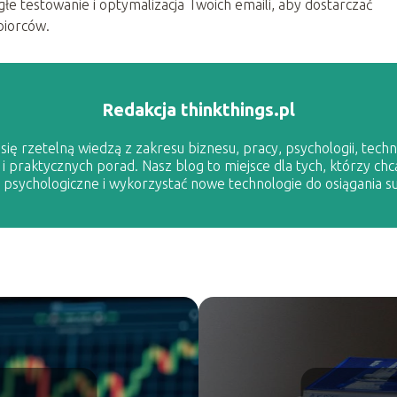
głe testowanie i optymalizacja Twoich emaili, aby dostarczać
biorców.
Redakcja thinkthings.pl
ię rzetelną wiedzą z zakresu biznesu, pracy, psychologii, techno
 i praktycznych porad. Nasz blog to miejsce dla tych, którzy chc
sychologiczne i wykorzystać nowe technologie do osiągania s