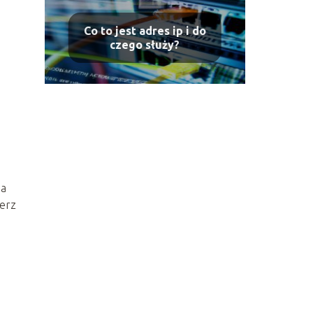
Co to jest adres ip i do
czego służy?
ia
ierz