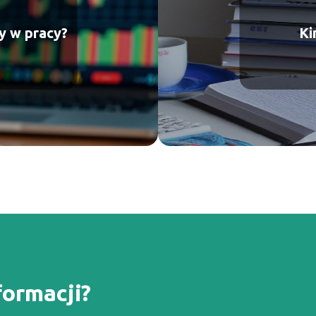
y w pracy?
Ki
formacji?