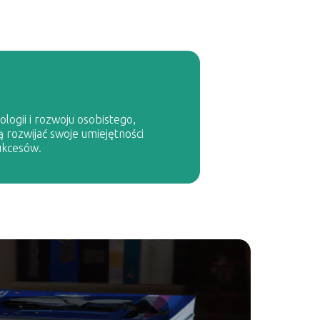
logii i rozwoju osobistego,
ą rozwijać swoje umiejętności
ukcesów.