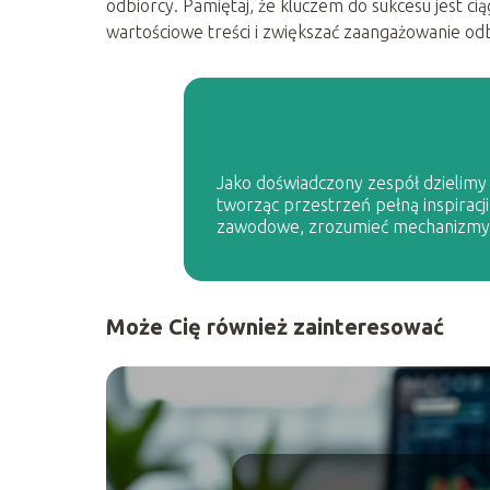
odbiorcy. Pamiętaj, że kluczem do sukcesu jest cią
wartościowe treści i zwiększać zaangażowanie od
Jako doświadczony zespół dzielimy s
tworząc przestrzeń pełną inspiracji
zawodowe, zrozumieć mechanizmy p
Może Cię również zainteresować