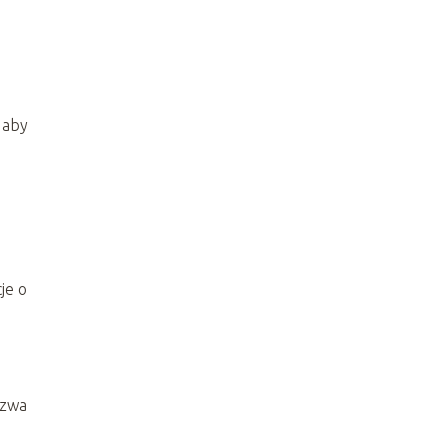
 aby
je o
azwa