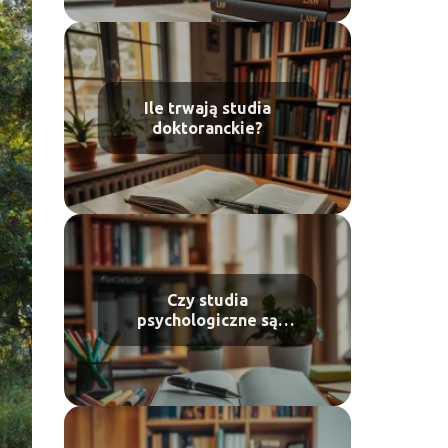
Ile trwają studia
doktoranckie?
Czy studia
psychologiczne są
trudne?