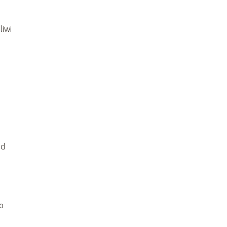
liwi
ad
o