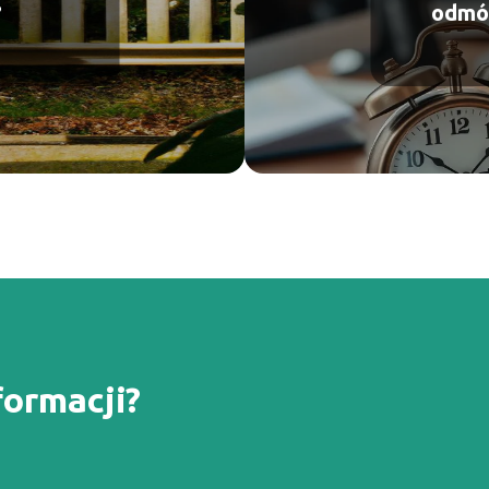
?
odmów
formacji?