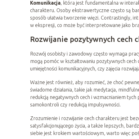
Komunikacja
, która jest fundamentalna w inter
charakteru. Osoby ekstrawertyczne często są bard
sposób ułatwia tworzenie więzi. Contrastingly, i
w ekspresji, co może być interpretowane jako brak
Rozwijanie pozytywnych cech 
Rozwój osobisty i zawodowy często wymaga pracy 
mogą pomóc w kształtowaniu pozytywnych cech cha
umiejętności komunikacyjnych, czy zajęcia rozwija
Ważne jest również, aby rozumieć, że choć pewn
świadome działania, takie jak medytacja, mindf
redukcją negatywnych cech i wzmacnianiem tych
samokontroli czy redukcją impulsywności.
Zrozumienie i rozwijanie cech charakteru jest be
satysfakcjonującego życia, a także lepszych, bardz
siebie jest krokiem wartościowym, warto więc pośw