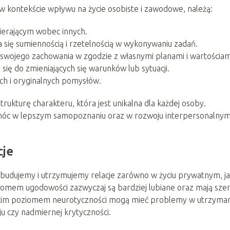
w kontekście wpływu na życie osobiste i zawodowe, należą:
pierającym wobec innych.
 się sumiennością i rzetelnością w wykonywaniu zadań.
swojego zachowania w zgodzie z własnymi planami i wartościam
ię do zmieniających się warunków lub sytuacji.
ch i oryginalnych pomysłów.
strukturę charakteru, która jest unikalna dla każdej osoby.
móc w lepszym samopoznaniu oraz w rozwoju interpersonalnym
cje
budujemy i utrzymujemy relacje zarówno w życiu prywatnym, ja
mem ugodowości zazwyczaj są bardziej lubiane oraz mają sze
ysokim poziomem neurotyczności mogą mieć problemy w utrzyman
ju czy nadmiernej krytyczności.