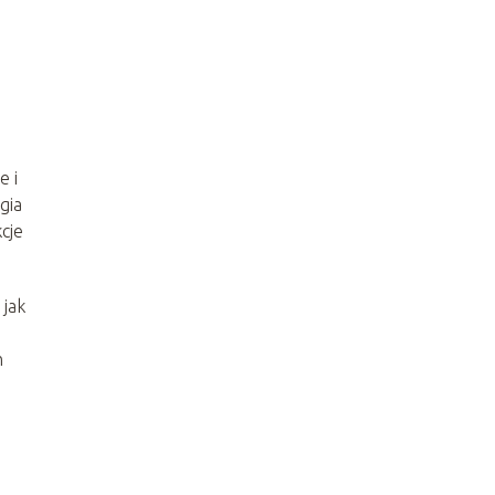
e i
gia
cje
 jak
h