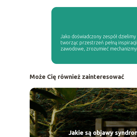
Jako doświadczony zespół dzielimy s
tworząc przestrzeń pełną inspiracji
zawodowe, zrozumieć mechanizmy p
Może Cię również zainteresować
Jakie są objawy syndro