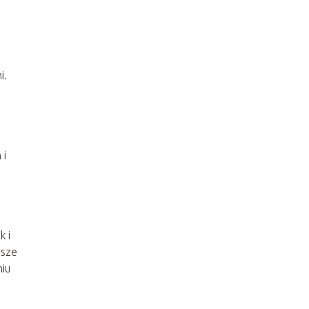
i.
 i
k i
rsze
iu