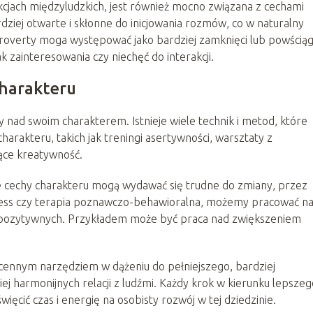
akcjach międzyludzkich, jest również mocno związana z cechami
ziej otwarte i skłonne do inicjowania rozmów, co w naturalny
ntroverty moga występować jako bardziej zamknięci lub powściąg
 zainteresowania czy niechęć do interakcji.
charakteru
nad swoim charakterem. Istnieje wiele technik i metod, które
rakteru, takich jak treningi asertywności, warsztaty z
jące kreatywność.
e cechy charakteru mogą wydawać się trudne do zmiany, przez
ulness czy terapia poznawczo-behawioralna, możemy pracować n
 pozytywnych. Przykładem może być praca nad zwiększeniem
zcennym narzędziem w dążeniu do pełniejszego, bardziej
iej harmonijnych relacji z ludźmi. Każdy krok w kierunku lepszeg
ięcić czas i energię na osobisty rozwój w tej dziedzinie.