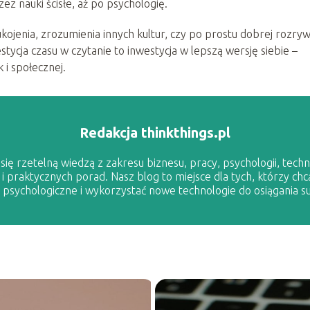
zez nauki ścisłe, aż po psychologię.
kojenia, zrozumienia innych kultur, czy po prostu dobrej rozryw
stycja czasu w czytanie to inwestycja w lepszą wersję siebie –
 i społecznej.
Redakcja thinkthings.pl
ię rzetelną wiedzą z zakresu biznesu, pracy, psychologii, techno
 i praktycznych porad. Nasz blog to miejsce dla tych, którzy chc
sychologiczne i wykorzystać nowe technologie do osiągania s