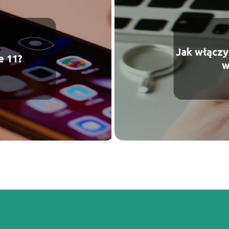
Jak włączy
e 11?
w