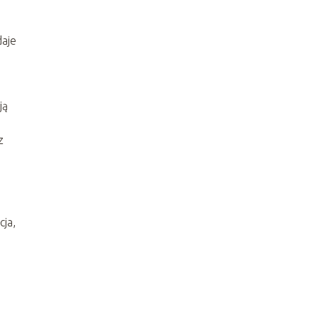
daje
ją
z
cja,