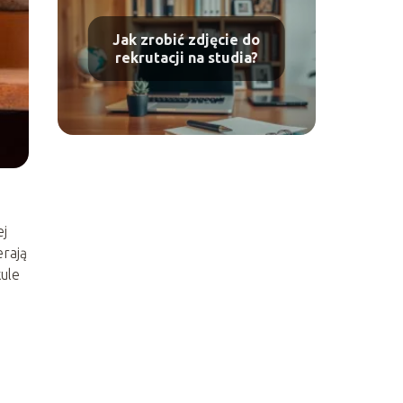
Jak zrobić zdjęcie do
rekrutacji na studia?
ej
erają
kule