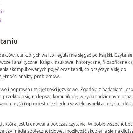
e
ii
i
ytaniu
ektów, dla których warto regularnie sięgać po książki. Czytanie
cze i analityczne. Książki naukowe, historyczne, filozoficzne cz
ienia skomplikowanych pojęć oraz teorii, co przyczynia się do
ejętności analizy problemów.
wo i poprawia umiejętności językowe. Zgodnie z badaniami, os
co przekłada się na lepszą komunikację w życiu codziennym oraz
h myśli i opinii jest niezbędna w wielu aspektach życia, a ksią
ji, która jest trenowana podczas czytania. W dobie wszechobe
e czy media społecznościowe, możliwość skupienia się na dłużs