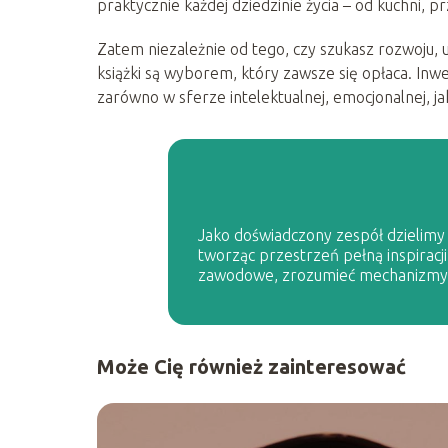
praktycznie każdej dziedzinie życia – od kuchni, pr
Zatem niezależnie od tego, czy szukasz rozwoju, u
książki są wyborem, który zawsze się opłaca. Inwe
zarówno w sferze intelektualnej, emocjonalnej, jak
Jako doświadczony zespół dzielimy s
tworząc przestrzeń pełną inspiracji
zawodowe, zrozumieć mechanizmy p
Może Cię również zainteresować