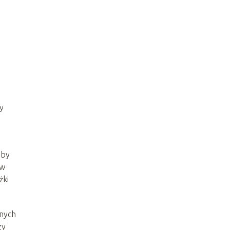
y
oby
 w
żki
cnych
zy