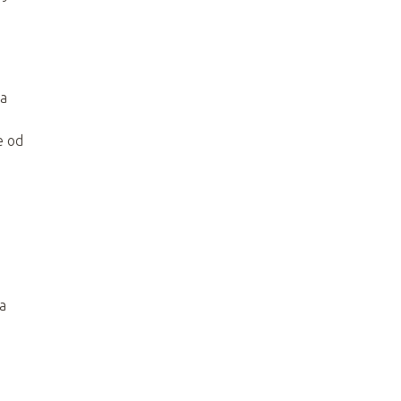
na
e od
a