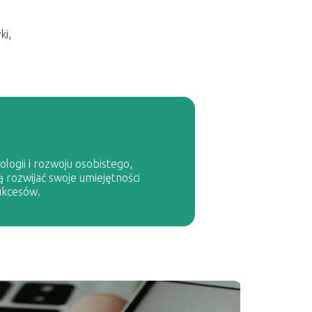
ki,
logii i rozwoju osobistego,
ą rozwijać swoje umiejętności
ukcesów.