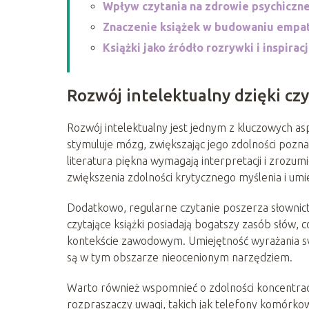
Wpływ czytania na zdrowie psychiczn
Znaczenie książek w budowaniu empat
Książki jako źródło rozrywki i inspiracj
Rozwój intelektualny dzięki cz
Rozwój intelektualny jest jednym z kluczowych asp
stymuluje mózg, zwiększając jego zdolności poznaw
literatura piękna wymagają interpretacji i zrozum
zwiększenia zdolności krytycznego myślenia i umi
Dodatkowo, regularne czytanie poszerza słownict
czytające książki posiadają bogatszy zasób słów, 
kontekście zawodowym. Umiejętność wyrażania swoic
są w tym obszarze nieocenionym narzędziem.
Warto również wspomnieć o zdolności koncentrac
rozpraszaczy uwagi, takich jak telefony komórkow