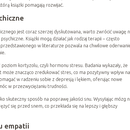
którą książki pomagają rozwijać.
chiczne
icznego jest coraz szerzej dyskutowana, warto zwrócić uwagę 
ychiczne. Książki mogą działać jak rodzaj terapii – często
a przedstawionego w literaturze pozwala na chwilowe oderwani
ie.
 poziom kortyzolu, czyli hormonu stresu. Badania wykazały, że
nut może znacząco zredukować stres, co ma pozytywny wpływ na
omagać w radzeniu sobie z depresją i lękiem, oferując nowe
óc w przezwyciężaniu trudności.
ko skuteczny sposób na poprawę jakości snu. Wysyłając mózg n
yć się przed snem, co przekłada się na lepszy i głębszy
u empatii