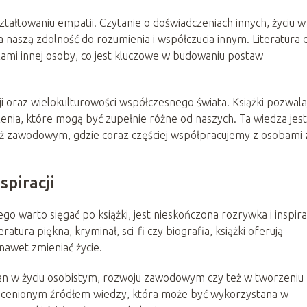
tałtowaniu empatii. Czytanie o doświadczeniach innych, życiu w
a naszą zdolność do rozumienia i współczucia innym. Literatura 
zami innej osoby, co jest kluczowe w budowaniu postaw
ji oraz wielokulturowości współczesnego świata. Książki pozwala
enia, które mogą być zupełnie różne od naszych. Ta wiedza jest
ież zawodowym, gdzie coraz częściej współpracujemy z osobami 
spiracji
 warto sięgać po książki, jest nieskończona rozrywka i inspira
eratura piękna, kryminał, sci-fi czy biografia, książki oferują
nawet zmieniać życie.
mian w życiu osobistym, rozwoju zawodowym czy też w tworzeniu
nieocenionym źródłem wiedzy, która może być wykorzystana w