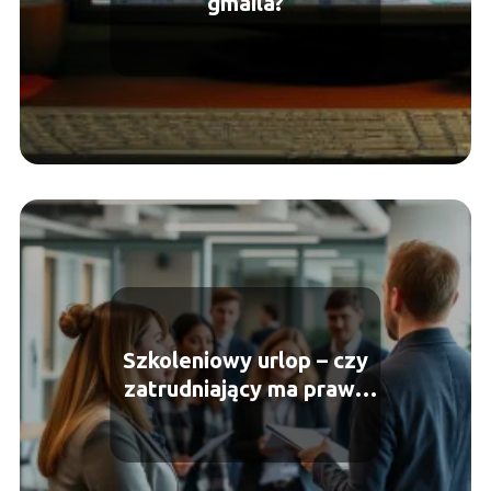
gmaila?
Szkoleniowy urlop – czy
zatrudniający ma prawo
odmówić?