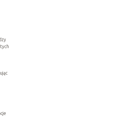
dzy
stych
ując
acje