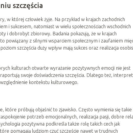
niu szczęścia
ury, w której człowiek żyje. Na przykład w krajach zachodnich
ęciem i sukcesem, natomiast w wielu społecznościach wschodnich
oty i dobrobyt zbiorowy. Badania pokazują, że w krajach
sto powiązany z silnymi wsparciem społecznym i zaufaniem mię
poziom szczęścia duży wpływ mają sukces oraz realizacja osobi
órych kulturach otwarte wyrażanie pozytywnych emocji nie jest
raportują swoje doświadczenia szczęścia. Dlatego też, interpret
 uwzględnienie kontekstu kulturowego.
e, które próbują objaśnić to zjawisko. Często wymienia się takie
 zaspokojenie potrzeb emocjonalnych, realizacja pasji, dobre rel
Psychologia pozytywna podkreśla także rolę takich cech jak
które pomagają ludziom czuć szczęście nawet w trudnych