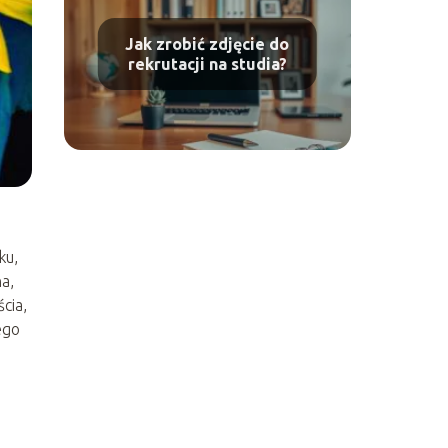
Jak zrobić zdjęcie do
rekrutacji na studia?
ku,
a,
cia,
ego