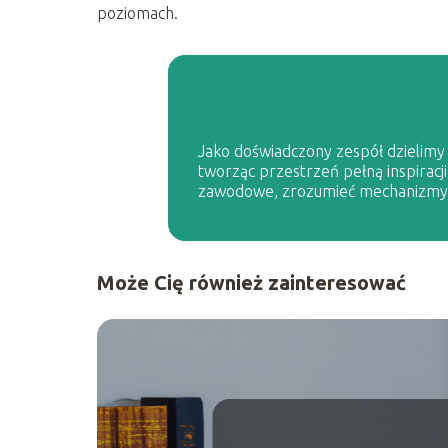
poziomach.
Jako doświadczony zespół dzielimy s
tworząc przestrzeń pełną inspiracji
zawodowe, zrozumieć mechanizmy p
Może Cię również zainteresować