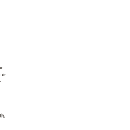
an
 nie
e
ją,