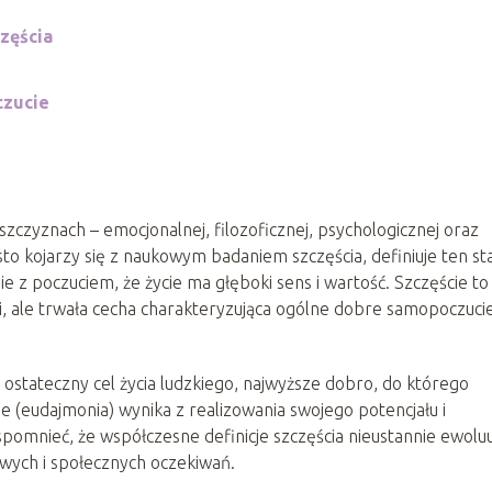
zęścia
czucie
zczyznach – emocjonalnej, filozoficznej, psychologicznej oraz
to kojarzy się z naukowym badaniem szczęścia, definiuje ten st
ie z poczuciem, że życie ma głęboki sens i wartość. Szczęście to
i, ale trwała cecha charakteryzująca ogólne dobre samopoczuci
o ostateczny cel życia ludzkiego, najwyższe dobro, do którego
ie (eudajmonia) wynika z realizowania swojego potencjału i
pomnieć, że współczesne definicje szczęścia nieustannie ewoluu
owych i społecznych oczekiwań.