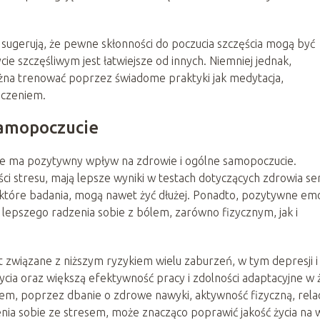
sugerują, że pewne skłonności do poczucia szczęścia mogą być
ycie szczęśliwym jest łatwiejsze od innych. Niemniej jednak,
ożna trenować poprzez świadome praktyki jak medytacja,
oczeniem.
samopoczucie
cie ma pozytywny wpływ na zdrowie i ogólne samopoczucie.
ości stresu, mają lepsze wyniki w testach dotyczących zdrowia ser
iektóre badania, mogą nawet żyć dłużej. Ponadto, pozytywne em
epszego radzenia sobie z bólem, zarówno fizycznym, jak i
t związane z niższym ryzykiem wielu zaburzeń, w tym depresji i
ć życia oraz większą efektywność pracy i zdolności adaptacyjne w 
em, poprzez dbanie o zdrowe nawyki, aktywność fizyczną, rela
enia sobie ze stresem, może znacząco poprawić jakość życia na 