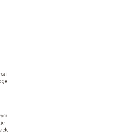
ca i
ocje
życiu
cje
wielu