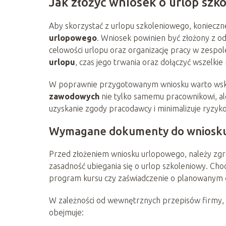
Jak złożyć wniosek o urlop szk
Aby skorzystać z urlopu szkoleniowego, koniecz
urlopowego
. Wniosek powinien być złożony z 
celowości urlopu oraz organizację pracy w zespol
urlopu
, czas jego trwania oraz dołączyć wszelki
W poprawnie przygotowanym wniosku warto wskaz
zawodowych
nie tylko samemu pracownikowi, al
uzyskanie zgody pracodawcy i minimalizuje ryzy
Wymagane dokumenty do wniosk
Przed złożeniem wniosku urlopowego, należy zg
zasadność ubiegania się o urlop szkoleniowy. Cho
program kursu czy zaświadczenie o planowanym
W zależności od wewnętrznych przepisów firmy, 
obejmuje: