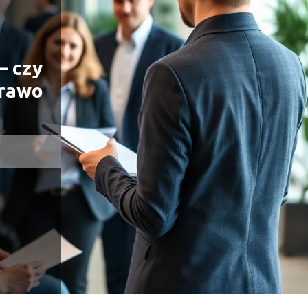
– czy
prawo