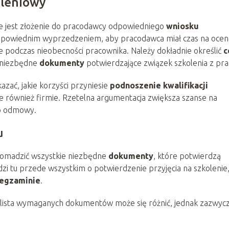
oleniowy
ne jest złożenie do pracodawcy odpowiedniego
wniosku
odpowiednim wyprzedzeniem, aby pracodawca miał czas na oce
e podczas nieobecności pracownika. Należy dokładnie określić
c
e niezbędne
dokumenty
potwierdzające związek szkolenia z pra
ać, jakie korzyści przyniesie
podnoszenie kwalifikacji
e również firmie. Rzetelna argumentacja zwiększa szanse na
ko odmowy.
u
romadzić wszystkie niezbędne
dokumenty
, które potwierdzą
dzi tu przede wszystkim o potwierdzenie przyjęcia na szkolenie
egzaminie
.
lista wymaganych dokumentów może się różnić, jednak zazwycz