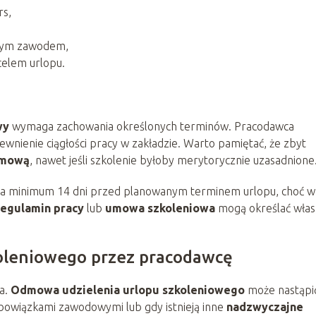
rs,
anym zawodem,
celem urlopu.
wy
wymaga zachowania określonych terminów. Pracodawca
ewnienie ciągłości pracy w zakładzie. Warto pamiętać, że zbyt
mową
, nawet jeśli szkolenie byłoby merytorycznie uzasadnione
 na minimum 14 dni przed planowanym terminem urlopu, choć w
egulamin pracy
lub
umowa szkoleniowa
mogą określać wła
oleniowego przez pracodawcę
a.
Odmowa udzielenia urlopu szkoleniowego
może nastąpi
 obowiązkami zawodowymi lub gdy istnieją inne
nadzwyczajne