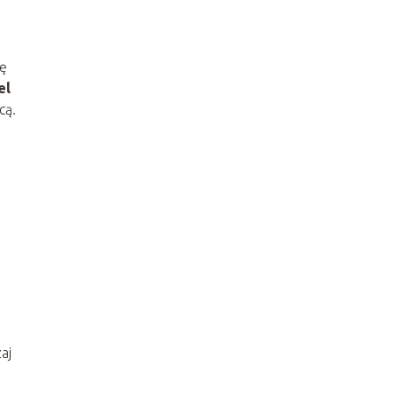
nę
el
cą.
,
aj