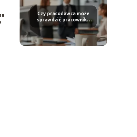
Czy pracodawca może
ma
sprawdzić pracownika
z
alkomatem?