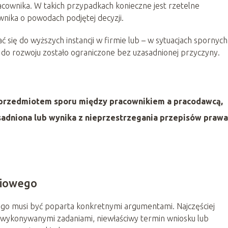
ownika. W takich przypadkach konieczne jest rzetelne
nika o powodach podjętej decyzji.
ię do wyższych instancji w firmie lub – w sytuacjach spornych
o do rozwoju zostało ograniczone bez uzasadnionej przyczyny.
przedmiotem sporu między pracownikiem a pracodawcą,
asadniona lub wynika z nieprzestrzegania przepisów prawa
niowego
ego musi być poparta konkretnymi argumentami. Najczęściej
 wykonywanymi zadaniami, niewłaściwy termin wniosku lub