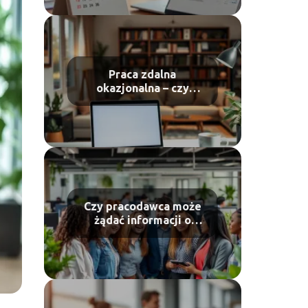
Praca zdalna
okazjonalna – czy
pracodawca może
odmówić?
Czy pracodawca może
żądać informacji o
chorobie?