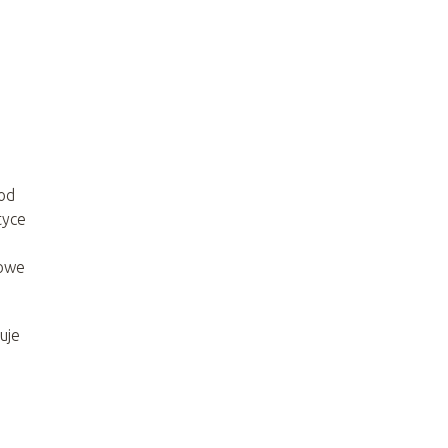
pod
tyce
rowe
uje